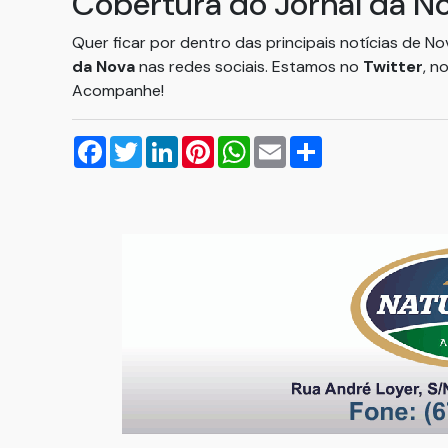
Cobertura do Jornal da N
Quer ficar por dentro das principais notícias de N
da Nova
nas redes sociais. Estamos no
Twitter
, n
Acompanhe!
Facebook
Twitter
LinkedIn
Pinterest
WhatsApp
Email
Compartilhar