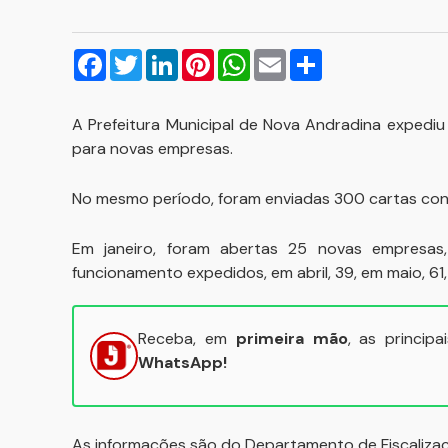
Facebook
Twitter
LinkedIn
Pinterest
WhatsApp
Email
Compartilhar
A Prefeitura Municipal de Nova Andradina expediu
para novas empresas.
No mesmo período, foram enviadas 300 cartas conv
Em janeiro, foram abertas 25 novas empresas
funcionamento expedidos, em abril, 39, em maio, 61,
Receba, em
primeira mão
, as princip
WhatsApp!
As informações são do Departamento de Fiscalizaçã