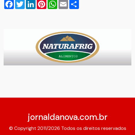
Facebook
Twitter
LinkedIn
Pinterest
WhatsApp
Email
Compartilhar
jornaldanova.com.br
© Copyright 2011/2026 Todos os direitos reservados