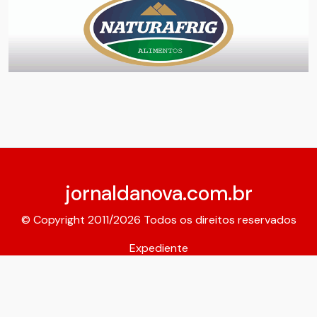
jornaldanova.com.br
© Copyright 2011/2026 Todos os direitos reservados
Expediente