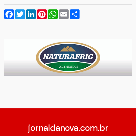
Facebook
Twitter
LinkedIn
Pinterest
WhatsApp
Email
Compartilhar
jornaldanova.com.br