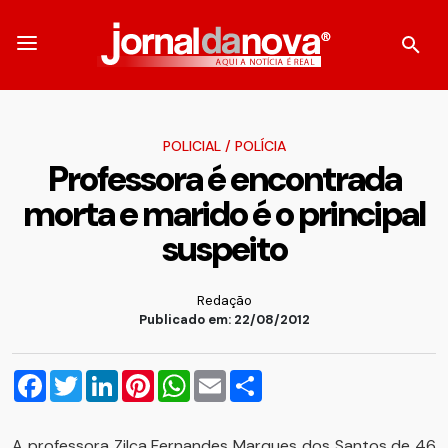
POLICIAL
/
POLÍCIA
Professora é encontrada
morta e marido é o principal
suspeito
Redação
Publicado em: 22/08/2012
Facebook
Twitter
LinkedIn
Pinterest
WhatsApp
Email
Compartilhar
A professora Zilca Fernandes Marques dos Santos de 46