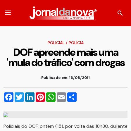
POLICIAL
/
POLÍCIA
DOF apreende mais uma
'mula do tráfico' com drogas
Publicado em: 16/08/2011
Facebook
Twitter
LinkedIn
Pinterest
WhatsApp
Email
Compartilhar
Policiais do DOF, ontem (15), por volta das 18h30, durante