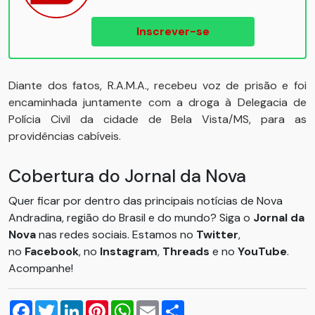
Inscrever-se
Diante dos fatos, R.A.M.A., recebeu voz de prisão e foi
encaminhada juntamente com a droga à Delegacia de
Polícia Civil da cidade de Bela Vista/MS, para as
providências cabíveis.
Cobertura do Jornal da Nova
Quer ficar por dentro das principais notícias de Nova
Andradina, região do Brasil e do mundo? Siga o
Jornal da
Nova
nas redes sociais. Estamos no
Twitter
,
no
Facebook
, no
Instagram
,
Threads
e no
YouTube
.
Acompanhe!
Facebook
Twitter
LinkedIn
Pinterest
WhatsApp
Email
Compartilhar