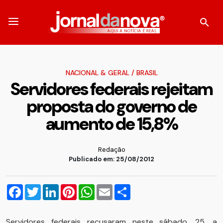
NACIONAL & GERAL
/
BRASIL
Servidores federais rejeitam
proposta do governo de
aumento de 15,8%
Redação
Publicado em: 25/08/2012
Facebook
Twitter
LinkedIn
Pinterest
WhatsApp
Email
Compartilhar
Servidores federais recusaram neste sábado, 25, a