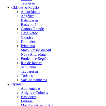
Televisão
Cidades & Região
Anaurilândia
Angélica
Bataguassu
Batayporã
Campo Grande
Casa Verde
Cidades
Dourados
Ivinhema
Mato Grosso do Sul
Nova Andradina
Prudente e Região
Rio de Janeiro
São Paulo
Taquarussu
Turismo
Vale do Ivinhema
Opinião
Apimentadas
Artigos e Colunas
Bastidores
Editorial
MatoCronistas do Sul