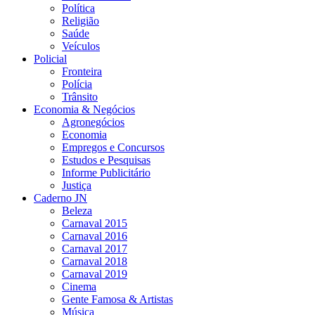
Política
Religião
Saúde
Veículos
Policial
Fronteira
Polícia
Trânsito
Economia & Negócios
Agronegócios
Economia
Empregos e Concursos
Estudos e Pesquisas
Informe Publicitário
Justiça
Caderno JN
Beleza
Carnaval 2015
Carnaval 2016
Carnaval 2017
Carnaval 2018
Carnaval 2019
Cinema
Gente Famosa & Artistas
Música