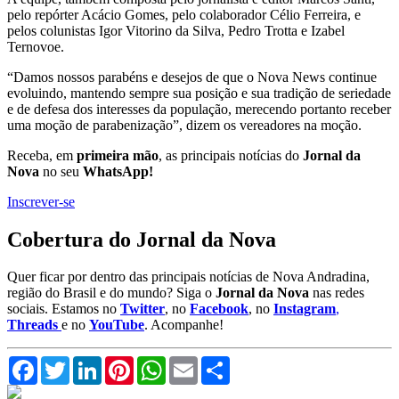
pelo repórter Acácio Gomes, pelo colaborador Célio Ferreira, e
pelos colunistas Igor Vitorino da Silva, Pedro Trotta e Izabel
Ternovoe.
“Damos nossos parabéns e desejos de que o Nova News continue
evoluindo, mantendo sempre sua posição e sua tradição de seriedade
e de defesa dos interesses da população, merecendo portanto receber
uma moção de parabenização”, dizem os vereadores na moção.
Receba, em
primeira mão
, as principais notícias do
Jornal da
Nova
no seu
WhatsApp!
Inscrever-se
Cobertura do Jornal da Nova
Quer ficar por dentro das principais notícias de Nova Andradina,
região do Brasil e do mundo? Siga o
Jornal da Nova
nas redes
sociais. Estamos no
Twitter
, no
Facebook
, no
Instagram
,
Threads
e no
YouTube
. Acompanhe!
Facebook
Twitter
LinkedIn
Pinterest
WhatsApp
Email
Compartilhar