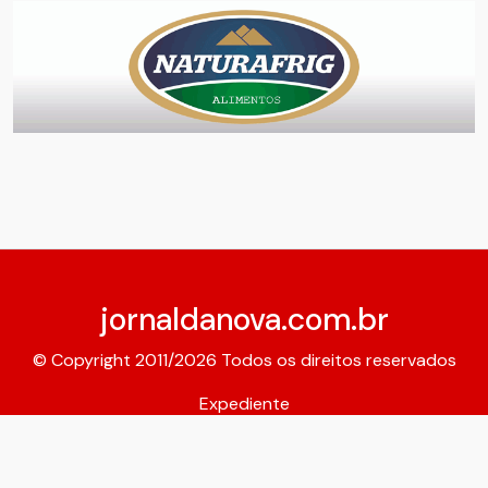
jornaldanova.com.br
© Copyright 2011/2026 Todos os direitos reservados
Expediente