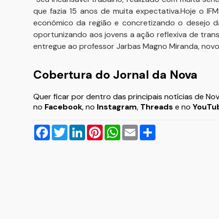
que fazia 15 anos de muita expectativa.Hoje o I
econômico da região e concretizando o desejo 
oportunizando aos jovens a ação reflexiva de tran
entregue ao professor Jarbas Magno Miranda, novo
Cobertura do Jornal da Nova
Quer ficar por dentro das principais notícias de No
no
Facebook
, no
Instagram
,
Threads
e no
YouTu
Facebook
Twitter
LinkedIn
Pinterest
WhatsApp
Email
Compartilhar