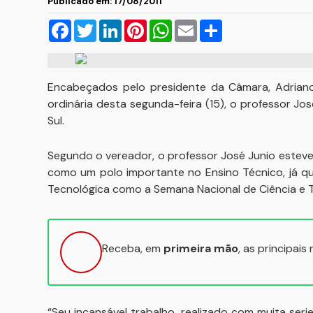
Publicado em: 17/08/2011
Facebook
Twitter
LinkedIn
Pinterest
WhatsApp
Email
Compartilhar
Encabeçados pelo presidente da Câmara, Adriano
ordinária desta segunda-feira (15), o professor Jo
Sul.
Segundo o vereador, o professor José Junio esteve 
como um polo importante no Ensino Técnico, já qu
Tecnológica como a Semana Nacional de Ciência e T
Receba, em
primeira mão
, as principais
“Seu incansável trabalho, realizado com muita ser