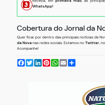
Receba, em
primeira mão
, as princip
WhatsApp!
Cobertura do Jornal da N
Quer ficar por dentro das principais notícias de N
da Nova
nas redes sociais. Estamos no
Twitter
, n
Acompanhe!
Facebook
Twitter
LinkedIn
Pinterest
WhatsApp
Email
Compartilhar