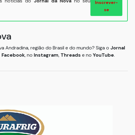
ais notícias do
Jornal da Nova
no seu
Inscrever-
se
ova
ova Andradina, região do Brasil e do mundo? Siga o
Jornal
o
Facebook
, no
Instagram
,
Threads
e no
YouTube
.