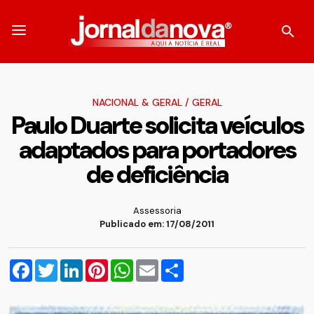
NACIONAL & GERAL
/
GERAL
Paulo Duarte solicita veículos
adaptados para portadores
de deficiência
Assessoria
Publicado em: 17/08/2011
Facebook
Twitter
LinkedIn
Pinterest
WhatsApp
Email
Compartilhar