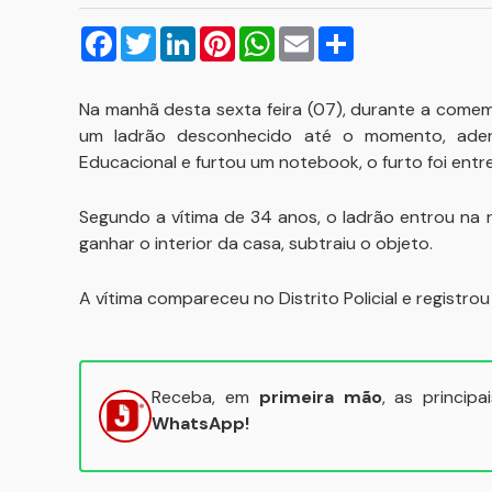
Facebook
Twitter
LinkedIn
Pinterest
WhatsApp
Email
Compartilhar
Na manhã desta sexta feira (07), durante a come
um ladrão desconhecido até o momento, adent
Educacional e furtou um notebook, o furto foi entr
Segundo a vítima de 34 anos, o ladrão entrou na 
ganhar o interior da casa, subtraiu o objeto.
A vítima compareceu no Distrito Policial e registrou a
Receba, em
primeira mão
, as princip
WhatsApp!