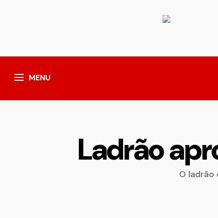
MENU
Ladrão apro
O ladrão 