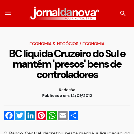
ECONOMIA & NEGÓCIOS
/
ECONOMIA
BC liquida Cruzeiro do Sul e
mantém 'presos' bens de
controladores
Redação
Publicado em: 14/09/2012
Facebook
Twitter
LinkedIn
Pinterest
WhatsApp
Email
Compartilhar
O Banco Central decretou nesta manhã a liquidação do