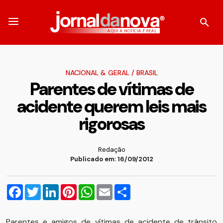
NACIONAL & GERAL
/
BRASIL
Parentes de vítimas de
acidente querem leis mais
rigorosas
Redação
Publicado em: 16/09/2012
Facebook
Twitter
LinkedIn
Pinterest
WhatsApp
Email
Compartilhar
Parentes e amigos de vítimas de acidente de trânsito