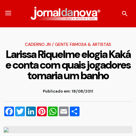
CADERNO JN
/
GENTE FAMOSA & ARTISTAS
Larissa Riquelme elogia Kaká
e conta com quais jogadores
tomaria um banho
Publicado em: 18/08/2011
Facebook
Twitter
LinkedIn
Pinterest
WhatsApp
Email
Compartilhar