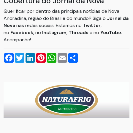
Cobertura do Jornal da Nova
Quer ficar por dentro das principais notícias de Nova
Andradina, região do Brasil e do mundo? Siga o
Jornal da
Nova
nas redes sociais. Estamos no
Twitter
,
no
Facebook
, no
Instagram
,
Threads
e no
YouTube
.
Acompanhe!
Facebook
Twitter
LinkedIn
Pinterest
WhatsApp
Email
Compartilhar