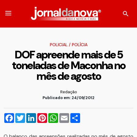
POLICIAL
/
POLÍCIA
DOF apreende mais de 5
toneladas de Maconha no
mês de agosto
Redação
Publicado em: 24/09/2012
Facebook
Twitter
LinkedIn
Pinterest
WhatsApp
Email
Compartilhar
O balanço das apreensões realizadas no mês de agosto