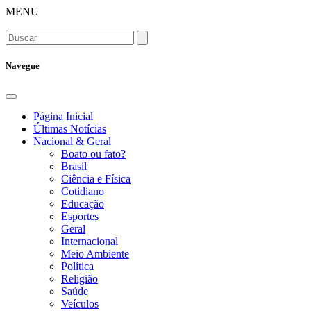
MENU
Navegue
Página Inicial
Últimas Notícias
Nacional & Geral
Boato ou fato?
Brasil
Ciência e Física
Cotidiano
Educação
Esportes
Geral
Internacional
Meio Ambiente
Política
Religião
Saúde
Veículos