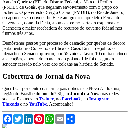
Agnelo Queiroz (PT), do Distrito Federal, e Marconi Perillo
(PSDB), de Goiás, que negaram envolvimento com o grupo do
bicheiro. O governador Sérgio Cabral (PMDB), do Rio de Janeiro,
escapou de ser convocado. Ele é amigo do empreiteiro Fernando
Cavendish, dono da Delta, apontada como parte do esquema de
Cachoeira e maior recebedora de recursos do governo federal nos
últimos três anos.
Demóstenes passou por processo de cassação por quebra de decoro
parlamentar no Conselho de Ética da Casa. Em 11 de julho, o
plenário do Senado aprovou, por 56 votos a favor, 19 contra e cinco
abstenções, a perda de mandato do goiano. Ele foi o segundo
senador cassado pelo voto dos colegas na história do Senado.
Cobertura do Jornal da Nova
Quer ficar por dentro das principais notícias de Nova Andradina,
região do Brasil e do mundo? Siga o
Jornal da Nova
nas redes
sociais. Estamos no
Twitter
, no
Facebook
, no
Instagram
,
Threads
e no
YouTube
. Acompanhe!
Facebook
Twitter
LinkedIn
Pinterest
WhatsApp
Email
Compartilhar