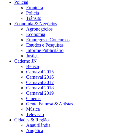
Policial
Fronteira
Polícia
Trânsito
Economia & Negócios
Agronegócios
Economia
Empregos e Concursos
Estudos e Pesquisas
Informe Publicitário
Justiça
Caderno JN
Beleza
Carnaval 2015
Carnaval 2016
Carnaval 2017
Carnaval 2018
Carnaval 2019
Cinema
Gente Famosa & Artistas
Música
Televisão
Cidades & Região
Anaurilândia
Angélica