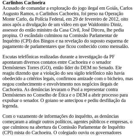
Carlinhos Cachoeira
Acusado de comandar a exploração do jogo ilegal em Goiás, Carlos
Augusto Ramos, o Carlinhos Cachoeira, foi preso na Operação
Monte Carlo, da Polícia Federal, em 29 de fevereiro de 2012, oito
anos após a divulgação de um vídeo em que Waldomiro Diniz,
assessor do então ministro da Casa Civil, José Dirceu, lhe pedia
propina. O escândalo culminou na Comissão Parlamentar de
Inquérito (CPI) dos Bingos e na revelação do suposto esquema de
pagamento de parlamentares que ficou conhecido como mensalão.
Escutas telefônicas realizadas durante a investigação da PF
apontaram diversos contatos entre Cachoeira e o senador
Demóstenes Torres (GO), então líder do DEM no Senado. Ele
reagiu dizendo que a violação do seu sigilo telefônico não havia
obedecido a critérios legais, confirmou amizade com o bicheiro, mas
negou conhecimento e envolvimento nos negócios ilegais de
Cachoeira. As denúncias levaram o Psol a representar contra
Demóstenes no Conselho de Ética e o DEM a abrir processo para
expulsar o senador. O goiano se antecipou e pediu desfiliação da
legenda.
Com o vazamento de informações do inquérito, as denúncias
começaram a atingir outros políticos, agentes públicos e empresas, o
que culminou na abertura da Comissão Parlamentar de Inquérito
(CPI) mista do Cachoeira. O colegiado ouviu os governadores