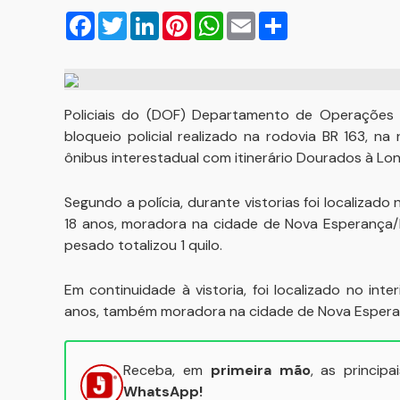
Facebook
Twitter
LinkedIn
Pinterest
WhatsApp
Email
Compartilhar
Policiais do (DOF) Departamento de Operações de
bloqueio policial realizado na rodovia BR 163, 
ônibus interestadual com itinerário Dourados à Lon
Segundo a polícia, durante vistorias foi localizado
18 anos, moradora na cidade de Nova Esperança/P
pesado totalizou 1 quilo.
Em continuidade à vistoria, foi localizado no int
anos, também moradora na cidade de Nova Esperan
Receba, em
primeira mão
, as princip
WhatsApp!