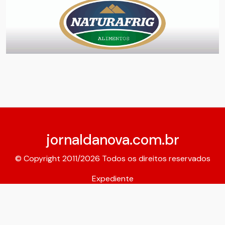
jornaldanova.com.br
© Copyright 2011/2026 Todos os direitos reservados
Expediente