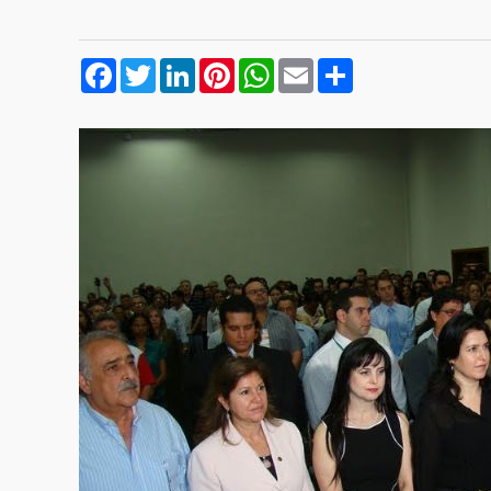
Facebook
Twitter
LinkedIn
Pinterest
WhatsApp
Email
Compartilhar