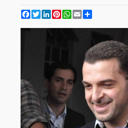
Facebook
Twitter
LinkedIn
Pinterest
WhatsApp
Email
Compartilhar