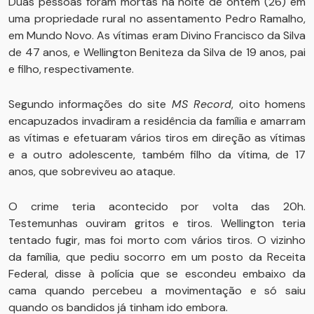
Duas pessoas foram mortas na noite de ontem (26) em
uma propriedade rural no assentamento Pedro Ramalho,
em Mundo Novo. As vítimas eram Divino Francisco da Silva
de 47 anos, e Wellington Beniteza da Silva de 19 anos, pai
e filho, respectivamente.
Segundo informações do site
MS Record
, oito homens
encapuzados invadiram a residência da família e amarram
as vítimas e efetuaram vários tiros em direção as vítimas
e a outro adolescente, também filho da vítima, de 17
anos, que sobreviveu ao ataque.
O crime teria acontecido por volta das 20h.
Testemunhas ouviram gritos e tiros. Wellington teria
tentado fugir, mas foi morto com vários tiros. O vizinho
da família, que pediu socorro em um posto da Receita
Federal, disse à polícia que se escondeu embaixo da
cama quando percebeu a movimentação e só saiu
quando os bandidos já tinham ido embora.