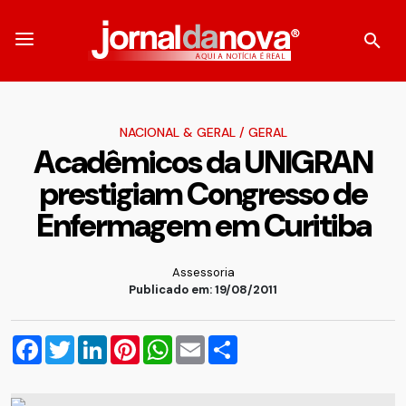
NACIONAL & GERAL
/
GERAL
Acadêmicos da UNIGRAN
prestigiam Congresso de
Enfermagem em Curitiba
Assessoria
Publicado em: 19/08/2011
Facebook
Twitter
LinkedIn
Pinterest
WhatsApp
Email
Compartilhar