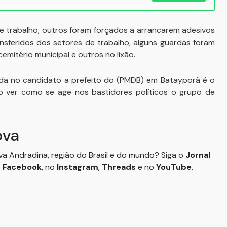
 de trabalho, outros foram forçados a arrancarem adesivos
sferidos dos setores de trabalho, alguns guardas foram
mitério municipal e outros no lixão.
da no candidato a prefeito do (PMDB) em Batayporã é o
o ver como se age nos bastidores políticos o grupo de
ova
ova Andradina, região do Brasil e do mundo? Siga o
Jornal
o
Facebook
, no
Instagram
,
Threads
e no
YouTube
.