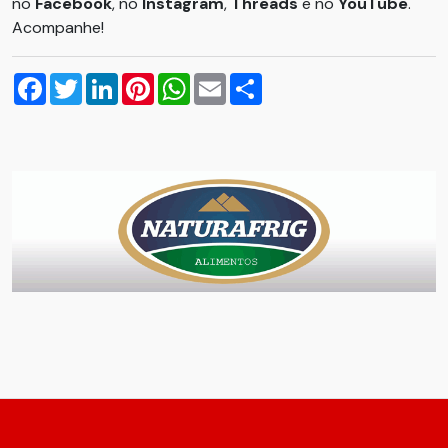
no
Facebook
, no
Instagram
,
Threads
e no
YouTube
.
Acompanhe!
Facebook
Twitter
LinkedIn
Pinterest
WhatsApp
Email
Compartilhar