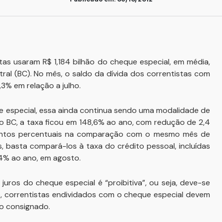
tas usaram R$ 1,184 bilhão do cheque especial, em média,
al (BC). No mês, o saldo da dívida dos correntistas com
,3% em relação a julho.
e especial, essa ainda continua sendo uma modalidade de
o BC, a taxa ficou em 148,6% ao ano, com redução de 2,4
pontos percentuais na comparação com o mesmo mês de
s, basta compará-los à taxa do crédito pessoal, incluídas
4% ao ano, em agosto.
uros do cheque especial é “proibitiva”, ou seja, deve-se
so, correntistas endividados com o cheque especial devem
to consignado.