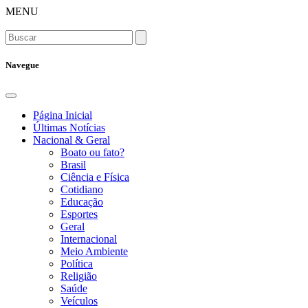
MENU
Navegue
Página Inicial
Últimas Notícias
Nacional & Geral
Boato ou fato?
Brasil
Ciência e Física
Cotidiano
Educação
Esportes
Geral
Internacional
Meio Ambiente
Política
Religião
Saúde
Veículos