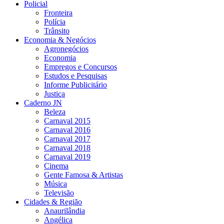
Policial
Fronteira
Polícia
Trânsito
Economia & Negócios
Agronegócios
Economia
Empregos e Concursos
Estudos e Pesquisas
Informe Publicitário
Justiça
Caderno JN
Beleza
Carnaval 2015
Carnaval 2016
Carnaval 2017
Carnaval 2018
Carnaval 2019
Cinema
Gente Famosa & Artistas
Música
Televisão
Cidades & Região
Anaurilândia
Angélica