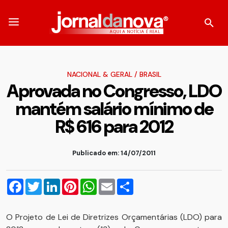
NACIONAL & GERAL
/
BRASIL
Aprovada no Congresso, LDO
mantém salário mínimo de
R$ 616 para 2012
Publicado em: 14/07/2011
Facebook
Twitter
LinkedIn
Pinterest
WhatsApp
Email
Compartilhar
O Projeto de Lei de Diretrizes Orçamentárias (LDO) para