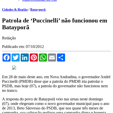
Cidades & Região
/
Batayporã
Patrola de ‘Puccinelli’ não funcionou em
Batayporã
Redação
Publicado em: 07/10/2012
Facebook
Twitter
LinkedIn
Pinterest
WhatsApp
Email
Compartilhar
Em 28 de maio deste ano, em Nova Andradina, o governador André
Puccinelli (PMDB) disse que a patrola do PMDB iria patrolar o
PSDB, mas hoje (07), a patrola do governador não funcionou nem
no tranco.
A resposta do povo de Batayporã veio nas urnas neste domingo
(07), onde elegeram como o novo governador municipal para o ano
de 2013, Beto Sãovesso do PSDB, que nos quase três meses de
campanha, sua coligação realizou uma campanha digna e honesta.