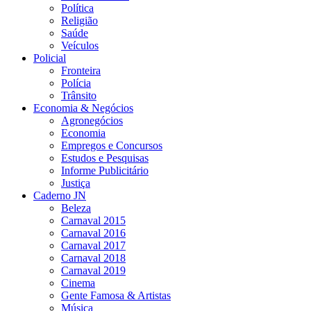
Política
Religião
Saúde
Veículos
Policial
Fronteira
Polícia
Trânsito
Economia & Negócios
Agronegócios
Economia
Empregos e Concursos
Estudos e Pesquisas
Informe Publicitário
Justiça
Caderno JN
Beleza
Carnaval 2015
Carnaval 2016
Carnaval 2017
Carnaval 2018
Carnaval 2019
Cinema
Gente Famosa & Artistas
Música