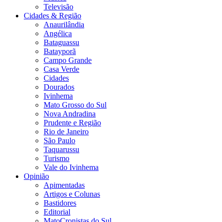
Televisão
Cidades & Região
Anaurilândia
Angélica
Bataguassu
Batayporã
Campo Grande
Casa Verde
Cidades
Dourados
Ivinhema
Mato Grosso do Sul
Nova Andradina
Prudente e Região
Rio de Janeiro
São Paulo
Taquarussu
Turismo
Vale do Ivinhema
Opinião
Apimentadas
Artigos e Colunas
Bastidores
Editorial
MatoCronistas do Sul