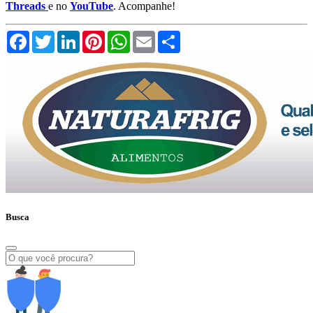
Threads
e no
YouTube
. Acompanhe!
Facebook
Twitter
LinkedIn
Pinterest
WhatsApp
Email
Compartilhar
Busca