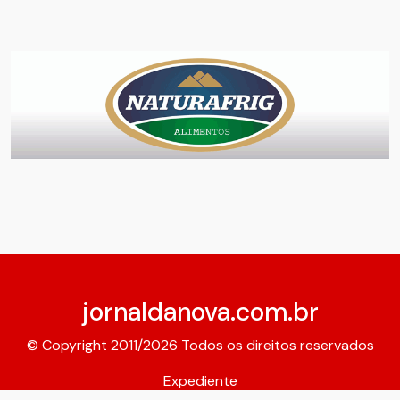
jornaldanova.com.br
© Copyright 2011/2026 Todos os direitos reservados
Expediente