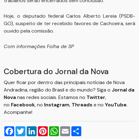
trabalhos serão encerrados sem conclusão.
Hoje, o deputado federal Carlos Alberto Lereia (PSDB-
GO), suspeito de ter recebido favores de Cachoeira, será
ouvido pela comissão.
Com informações Folha de SP
Cobertura do Jornal da Nova
Quer ficar por dentro das principais notícias de Nova
Andradina, região do Brasil e do mundo? Siga o
Jornal da
Nova
nas redes sociais. Estamos no
Twitter
,
no
Facebook
, no
Instagram
,
Threads
e no
YouTube
.
Acompanhe!
Facebook
Twitter
LinkedIn
Pinterest
WhatsApp
Email
Compartilhar