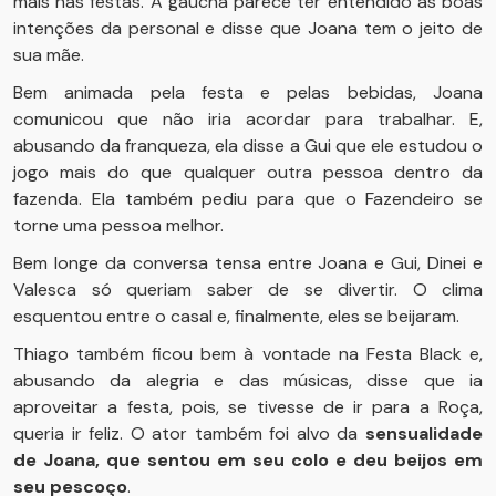
mais nas festas. A gaúcha parece ter entendido as boas
intenções da personal e disse que Joana tem o jeito de
sua mãe.
Bem animada pela festa e pelas bebidas, Joana
comunicou que não iria acordar para trabalhar. E,
abusando da franqueza, ela disse a Gui que ele estudou o
jogo mais do que qualquer outra pessoa dentro da
fazenda. Ela também pediu para que o Fazendeiro se
torne uma pessoa melhor.
Bem longe da conversa tensa entre Joana e Gui, Dinei e
Valesca só queriam saber de se divertir. O clima
esquentou entre o casal e, finalmente, eles se beijaram.
Thiago também ficou bem à vontade na Festa Black e,
abusando da alegria e das músicas, disse que ia
aproveitar a festa, pois, se tivesse de ir para a Roça,
queria ir feliz. O ator também foi alvo da
sensualidade
de Joana, que sentou em seu colo e deu beijos
em
seu pescoço
.