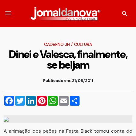
CADERNO JN
/
CULTURA
Dinei e Valesca, finalmente,
se beijam
Publicado em: 21/08/2011
Facebook
Twitter
LinkedIn
Pinterest
WhatsApp
Email
Compartilhar
A animação dos peões na Festa Black
tomou conta do