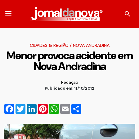
CIDADES & REGIÃO
/
NOVA ANDRADINA
Menor provoca acidente em
Nova Andradina
Redação
Publicado em: 11/10/2012
Facebook
Twitter
LinkedIn
Pinterest
WhatsApp
Email
Compartilhar