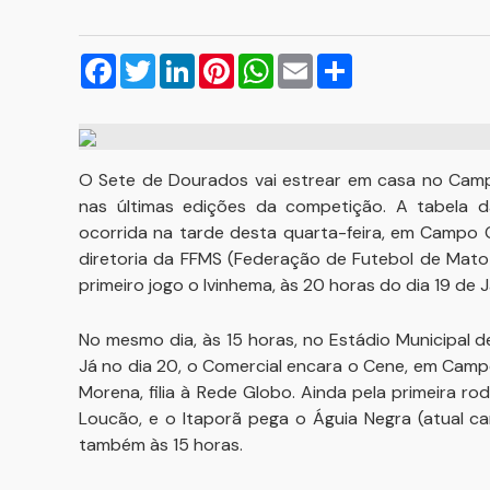
Facebook
Twitter
LinkedIn
Pinterest
WhatsApp
Email
Compartilhar
O Sete de Dourados vai estrear em casa no Cam
nas últimas edições da competição. A tabela da 
ocorrida na tarde desta quarta-feira, em Campo G
diretoria da FFMS (Federação de Futebol de Mato
primeiro jogo o Ivinhema, às 20 horas do dia 19 de 
No mesmo dia, às 15 horas, no Estádio Municipal
Já no dia 20, o Comercial encara o Cene, em Camp
Morena, filia à Rede Globo. Ainda pela primeira r
Loucão, e o Itaporã pega o Águia Negra (atual c
também às 15 horas.