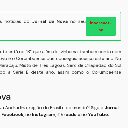
ais notícias do
Jornal da Nova
no seu
Inscrever-
se
 Sete está no “B” que além do Ivinhema, também conta com
 Novo e o Corumbaense que conseguiu acesso este ano. No
Maracaju, Misto de Três Lagoas, Serc de Chapadão do Sul
ndo a Série B deste ano, assim como o Corumbaense
ova
ova Andradina, região do Brasil e do mundo? Siga o
Jornal
o
Facebook
, no
Instagram
,
Threads
e no
YouTube
.