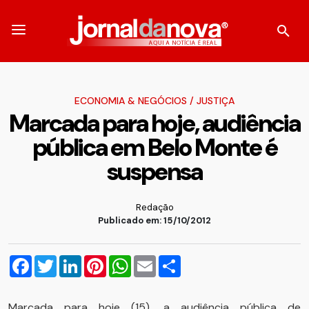
ECONOMIA & NEGÓCIOS
/
JUSTIÇA
Marcada para hoje, audiência
pública em Belo Monte é
suspensa
Redação
Publicado em: 15/10/2012
Facebook
Twitter
LinkedIn
Pinterest
WhatsApp
Email
Compartilhar
Marcada para hoje (15), a audiência pública de