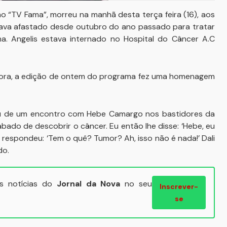
o “TV Fama”, morreu na manhã desta terça feira (16), aos
tava afastado desde outubro do ano passado para tratar
na. Angelis estava internado no Hospital do Câncer A.C
sora, a edição de ontem do programa fez uma homenagem
u de um encontro com Hebe Camargo nos bastidores da
abado de descobrir o câncer. Eu então lhe disse: ‘Hebe, eu
e respondeu: ‘Tem o quê? Tumor? Ah, isso não é nada!’ Dali
do.
ais notícias do
Jornal da Nova
no seu
Inscrever-
se