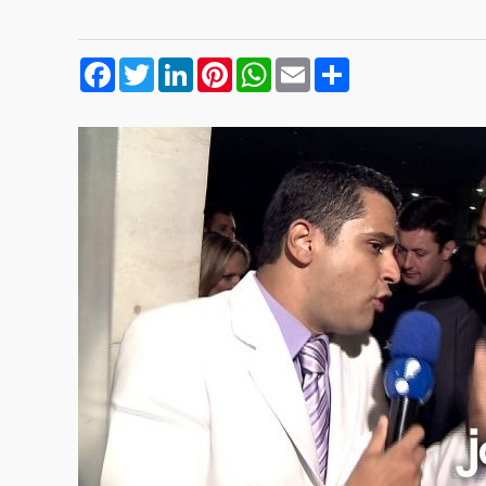
Facebook
Twitter
LinkedIn
Pinterest
WhatsApp
Email
Compartilhar