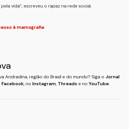
ela vida”, escreveu o rapaz na rede social.
acesso à mamografia
ova
ova Andradina, região do Brasil e do mundo? Siga o
Jornal
o
Facebook
, no
Instagram
,
Threads
e no
YouTube
.