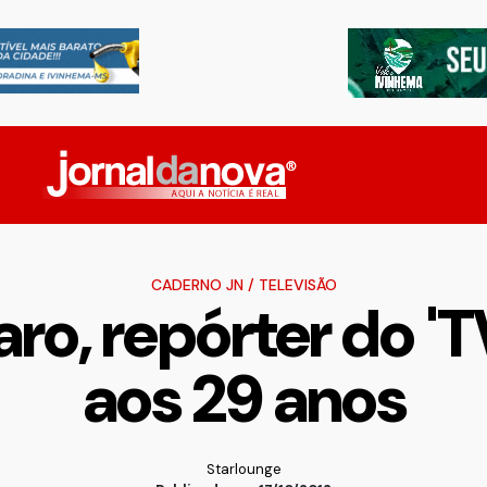
CADERNO JN
/
TELEVISÃO
ro, repórter do '
aos 29 anos
Starlounge