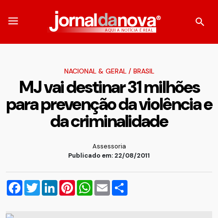
NACIONAL & GERAL
/
BRASIL
MJ vai destinar 31 milhões
para prevenção da violência e
da criminalidade
Assessoria
Publicado em: 22/08/2011
Facebook
Twitter
LinkedIn
Pinterest
WhatsApp
Email
Compartilhar