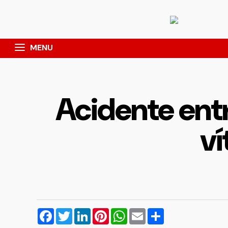
MENU
Acidente ent
ví
Facebook
Twitter
LinkedIn
Pinterest
WhatsApp
Email
Compartilhar