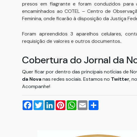
presos em flagrante e foram conduzidos para a
encaminhados ao COTEL – Centro de Observação 
Feminina, onde ficarão à disposição da Justiça Fede
Foram apreendidos 3 aparelhos celulares, contas
requisição de valores e outros documentos
.
Cobertura do Jornal da N
Quer ficar por dentro das principais notícias de N
da Nova
nas redes sociais. Estamos no
Twitter
, n
Acompanhe!
Facebook
Twitter
LinkedIn
Pinterest
WhatsApp
Email
Compartilhar