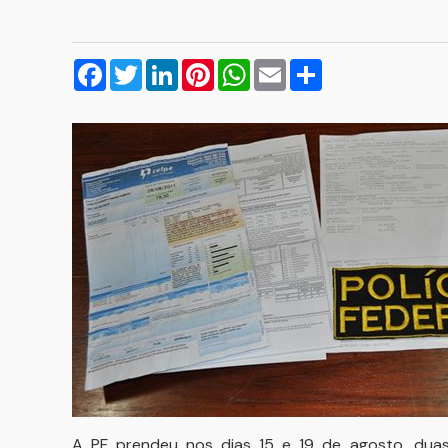
Facebook
Twitter
LinkedIn
Pinterest
WhatsApp
Email
Compartilhar
A PF prendeu nos dias 15 e 19 de agosto, duas