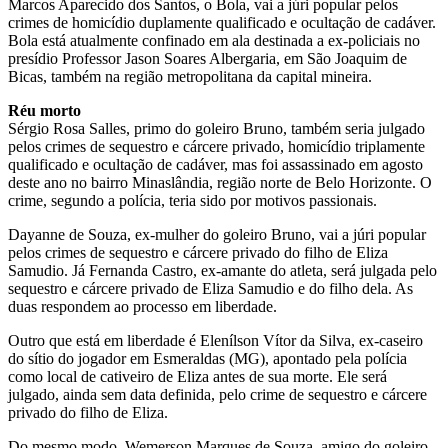
Marcos Aparecido dos Santos, o Bola, vai a júri popular pelos
crimes de homicídio duplamente qualificado e ocultação de cadáver.
Bola está atualmente confinado em ala destinada a ex-policiais no
presídio Professor Jason Soares Albergaria, em São Joaquim de
Bicas, também na região metropolitana da capital mineira.
Réu morto
Sérgio Rosa Salles, primo do goleiro Bruno, também seria julgado
pelos crimes de sequestro e cárcere privado, homicídio triplamente
qualificado e ocultação de cadáver, mas foi assassinado em agosto
deste ano no bairro Minaslândia, região norte de Belo Horizonte. O
crime, segundo a polícia, teria sido por motivos passionais.
Dayanne de Souza, ex-mulher do goleiro Bruno, vai a júri popular
pelos crimes de sequestro e cárcere privado do filho de Eliza
Samudio. Já Fernanda Castro, ex-amante do atleta, será julgada pelo
sequestro e cárcere privado de Eliza Samudio e do filho dela. As
duas respondem ao processo em liberdade.
Outro que está em liberdade é Elenílson Vítor da Silva, ex-caseiro
do sítio do jogador em Esmeraldas (MG), apontado pela polícia
como local de cativeiro de Eliza antes de sua morte. Ele será
julgado, ainda sem data definida, pelo crime de sequestro e cárcere
privado do filho de Eliza.
Do mesmo modo, Wemerson Marques de Souza, amigo do goleiro,