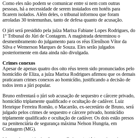
Como eles não podem se comunicar entre si nem com outras
pessoas, há a necessidade de serem instalados em hotéis para
ficarem isolados. Além deles, o tribunal informou que foram
arroladas 30 testemunhas, tanto de defesa quanto de acusação.
O júri será presidido pela juíza Marixa Fabiane Lopes Rodrigues, do
1º Tribunal do Júri de Contagem. A magistrada determinou o
desmembramento do julgamento para os réus Elenílson Vítor da
Silva e Wemerson Marques de Souza. Eles serão julgados
posteriormente em data ainda não divulgada.
Crimes conexos
Apesar de apenas quatro dos oito réus terem sido pronunciados pelo
homicídio de Eliza, a juíza Marixa Rodrigues afirmou que os demais
praticaram crimes conexos ao homicídio, justificando a decisão de
todos irem a júri popular.
Bruno enfrentará o júri sob acusação de sequestro e cárcere privado,
homicídio triplamente qualificado e ocultação de cadáver. Luiz
Henrique Ferreira Romão, o Macarrão, ex-secretário de Bruno, será
julgado pelos crimes de sequestro e cárcere privado, homicídio
triplamente qualificado e ocultação de cadáver. Os dois estão presos
na penitenciária de segurança máxima Nelson Hungria, em
Contagem (MG).