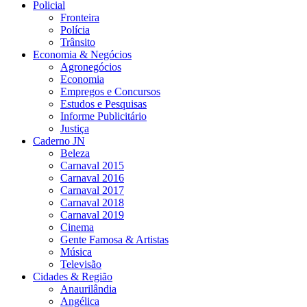
Policial
Fronteira
Polícia
Trânsito
Economia & Negócios
Agronegócios
Economia
Empregos e Concursos
Estudos e Pesquisas
Informe Publicitário
Justiça
Caderno JN
Beleza
Carnaval 2015
Carnaval 2016
Carnaval 2017
Carnaval 2018
Carnaval 2019
Cinema
Gente Famosa & Artistas
Música
Televisão
Cidades & Região
Anaurilândia
Angélica