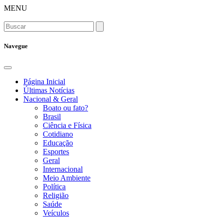
MENU
Navegue
Página Inicial
Últimas Notícias
Nacional & Geral
Boato ou fato?
Brasil
Ciência e Física
Cotidiano
Educação
Esportes
Geral
Internacional
Meio Ambiente
Política
Religião
Saúde
Veículos