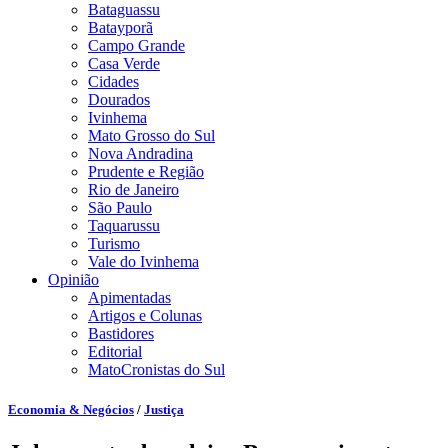
Bataguassu
Batayporã
Campo Grande
Casa Verde
Cidades
Dourados
Ivinhema
Mato Grosso do Sul
Nova Andradina
Prudente e Região
Rio de Janeiro
São Paulo
Taquarussu
Turismo
Vale do Ivinhema
Opinião
Apimentadas
Artigos e Colunas
Bastidores
Editorial
MatoCronistas do Sul
Economia & Negócios
/
Justiça