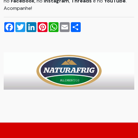
no
Facebook
, no
Instagram
,
Threads
e no
YouTube
.
Acompanhe!
Facebook
Twitter
LinkedIn
Pinterest
WhatsApp
Email
Compartilhar