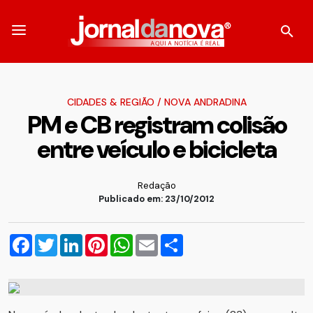
CIDADES & REGIÃO
/
NOVA ANDRADINA
PM e CB registram colisão
entre veículo e bicicleta
Redação
Publicado em: 23/10/2012
Facebook
Twitter
LinkedIn
Pinterest
WhatsApp
Email
Compartilhar