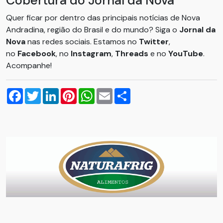
Cobertura do Jornal da Nova
Quer ficar por dentro das principais notícias de Nova
Andradina, região do Brasil e do mundo? Siga o
Jornal da
Nova
nas redes sociais. Estamos no
Twitter
,
no
Facebook
, no
Instagram
,
Threads
e no
YouTube
.
Acompanhe!
Facebook
Twitter
LinkedIn
Pinterest
WhatsApp
Email
Compartilhar