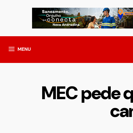
MENU
MEC pede qu
ca