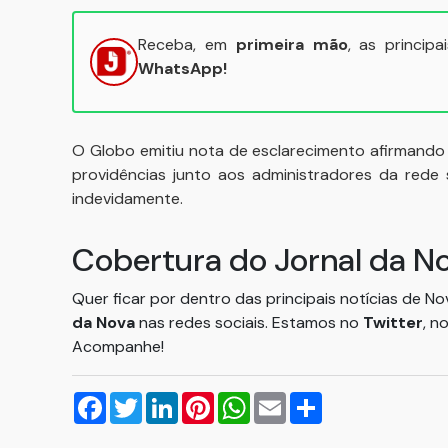
Receba, em
primeira mão
, as princip
WhatsApp!
O Globo emitiu nota de esclarecimento afirmando
providências junto aos administradores da rede
indevidamente.
Cobertura do Jornal da N
Quer ficar por dentro das principais notícias de N
da Nova
nas redes sociais. Estamos no
Twitter
, n
Acompanhe!
Facebook
Twitter
LinkedIn
Pinterest
WhatsApp
Email
Compartilhar