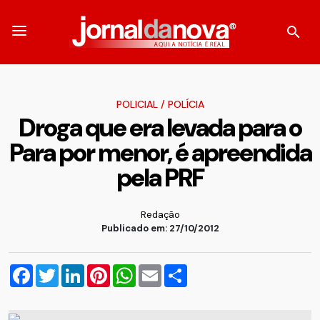
POLICIAL
/
POLÍCIA
Droga que era levada para o
Para por menor, é apreendida
pela PRF
Redação
Publicado em: 27/10/2012
Facebook
Twitter
LinkedIn
Pinterest
WhatsApp
Email
Compartilhar