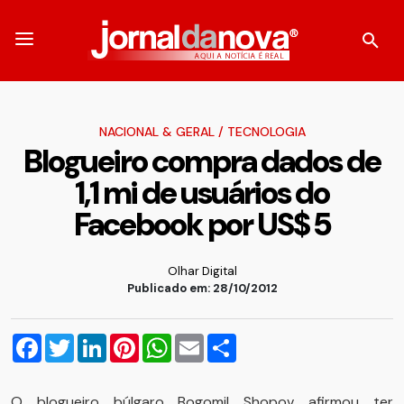
NACIONAL & GERAL
/
TECNOLOGIA
Blogueiro compra dados de
1,1 mi de usuários do
Facebook por US$ 5
Olhar Digital
Publicado em: 28/10/2012
Facebook
Twitter
LinkedIn
Pinterest
WhatsApp
Email
Compartilhar
O blogueiro búlgaro Bogomil Shopov afirmou ter