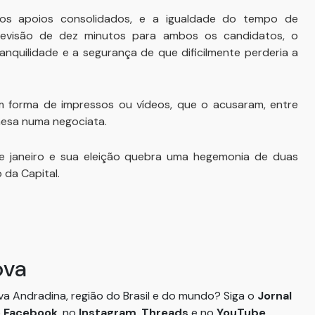
 os apoios consolidados, e a igualdade do tempo de
elevisão de dez minutos para ambos os candidatos, o
nquilidade e a segurança de que dificilmente perderia a
m forma de impressos ou vídeos, que o acusaram, entre
mesa numa negociata.
de janeiro e sua eleição quebra uma hegemonia de duas
da Capital.
ova
ova Andradina, região do Brasil e do mundo? Siga o
Jornal
o
Facebook
, no
Instagram
,
Threads
e no
YouTube
.