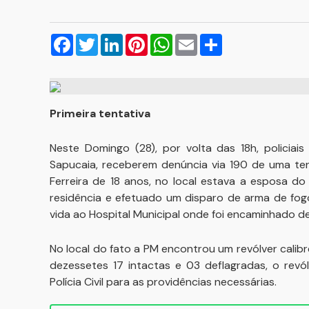
Facebook
Twitter
LinkedIn
Pinterest
WhatsApp
Email
Compartilhar
Primeira tentativa
Neste Domingo (28), por volta das 18h, policiai
Sapucaia, receberem denúncia via 190 de uma ten
Ferreira de 18 anos, no local estava a esposa d
residência e efetuado um disparo de arma de fog
vida ao Hospital Municipal onde foi encaminhado d
No local do fato a PM encontrou um revólver calib
dezessetes 17 intactas e 03 deflagradas, o rev
Polícia Civil para as providências necessárias.