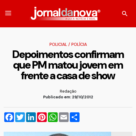
POLICIAL
/
POLÍCIA
Depoimentos confirmam
que PM matou jovem em
frente a casa de show
Redação
Publicado em: 29/10/2012
Facebook
Twitter
LinkedIn
Pinterest
WhatsApp
Email
Compartilhar